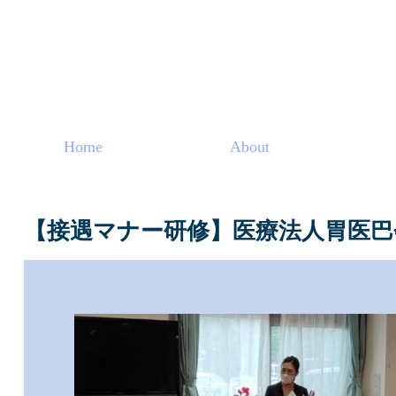
Home
About
【接遇マナー研修】医療法人胃医巴