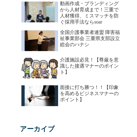
動画作成・ブランディング
から人材育成まで！三重で
人材獲得、ミスマッチを防
ぐ採用手法ならsoar
全国介護事業者連盟 障害福
祉事業部会 三重県支部設立
総会のハナシ
介護施設必見！【尊厳を意
識した接遇マナーのポイン
ト】
面接に打ち勝つ！！【印象
を高めるビジネスマナーの
ポイント】
アーカイブ