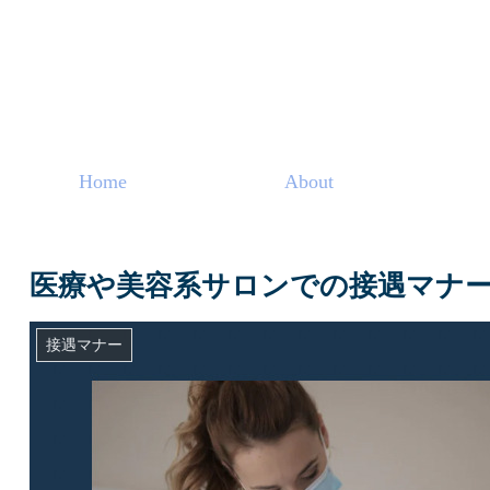
Home
About
医療や美容系サロンでの接遇マナ
接遇マナー