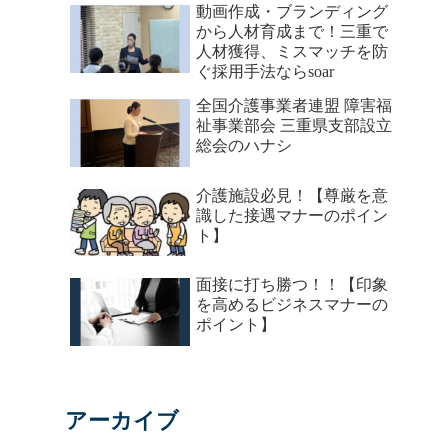
動画作成・ブランディング
から人材育成まで！三重で
人材獲得、ミスマッチを防
ぐ採用手法ならsoar
全国介護事業者連盟 障害福
祉事業部会 三重県支部設立
総会のハナシ
介護施設必見！【尊厳を意
識した接遇マナーのポイン
ト】
面接に打ち勝つ！！【印象
を高めるビジネスマナーの
ポイント】
アーカイブ