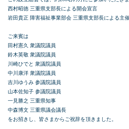
西村昭徳 三重県支部長による開会宣言
岩田貴正 障害福祉事業部会 三重県支部長による主
ご来賓は
田村憲久 衆議院議員
鈴木英敬 衆議院議員
川崎ひでと 衆議院議員
中川康洋 衆議院議員
吉川ゆうみ 参議院議員
山本佐知子 参議院議員
一見勝之 三重県知事
中森博文 三重県議会議長
をお招きし、皆さまからご祝辞を頂きました。