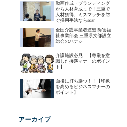
動画作成・ブランディング
から人材育成まで！三重で
人材獲得、ミスマッチを防
ぐ採用手法ならsoar
全国介護事業者連盟 障害福
祉事業部会 三重県支部設立
総会のハナシ
介護施設必見！【尊厳を意
識した接遇マナーのポイン
ト】
面接に打ち勝つ！！【印象
を高めるビジネスマナーの
ポイント】
アーカイブ