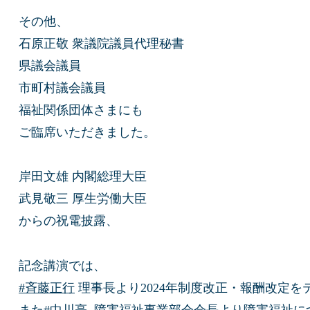
その他、
石原正敬 衆議院議員代理秘書
県議会議員
市町村議会議員
福祉関係団体さまにも
ご臨席いただきました。
岸田文雄 内閣総理大臣
武見敬三 厚生労働大臣
からの祝電披露、
記念講演では、
#斉藤正行
理事長より2024年制度改正・報酬改定を
また
#中川亮
障害福祉事業部会会長より障害福祉に